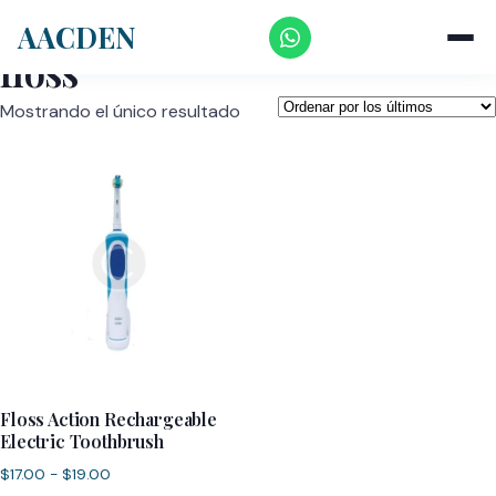
Inicio
/ Productos etiquetados “floss”
AACDEN
floss
Mostrando el único resultado
Floss Action Rechargeable
Electric Toothbrush
Rango
$
17.00
-
$
19.00