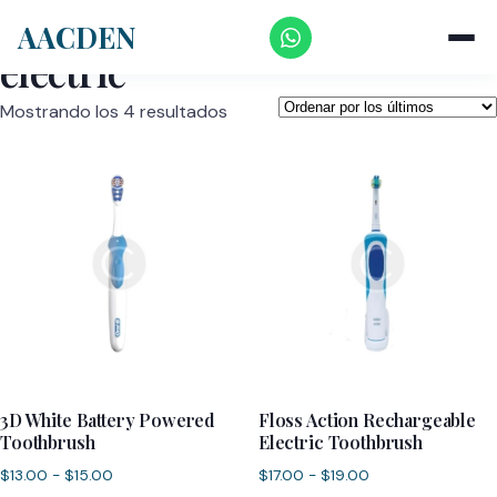
Inicio
/ Productos etiquetados “electric”
AACDEN
electric
Ordenado
Mostrando los 4 resultados
por
los
últimos
3D White Battery Powered
Floss Action Rechargeable
Toothbrush
Electric Toothbrush
Rango
Rango
$
13.00
-
$
15.00
$
17.00
-
$
19.00